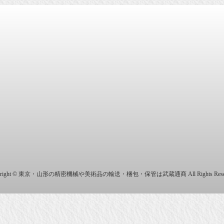
商株式会社
yright © 東京・山形の精密機械や美術品の輸送・梱包・保管は武蔵通商 All Rights Reser