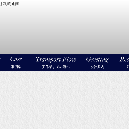
は武蔵通商
密機械・美術品・高級楽器の梱包・輸送なら武蔵通商
事例集
実作業までの流れ
会社案内
採