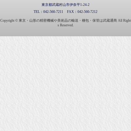
東京都武蔵村山市伊奈平1-24-2
TEL：
042-560-7211
FAX：
042-560-7212
Copyright © 東京・山形の精密機械や美術品の輸送・梱包・保管は武蔵通商 All Right
s Reserved.