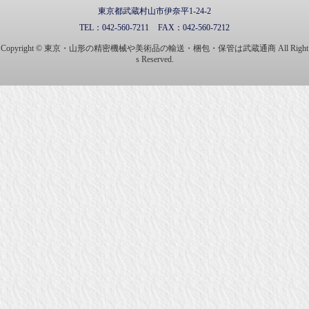
東京都武蔵村山市伊奈平1-24-2
TEL：
042-560-7211
FAX：
042-560-7212
Copyright © 東京・山形の精密機械や美術品の輸送・梱包・保管は武蔵通商 All Right
s Reserved.