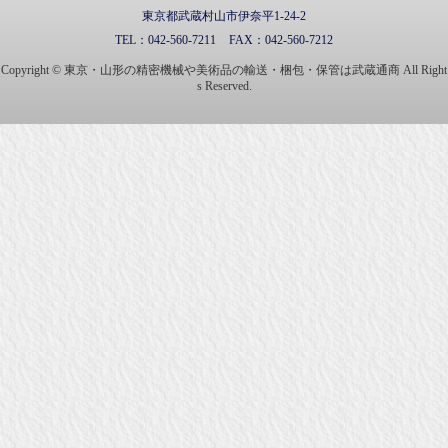
東京都武蔵村山市伊奈平1-24-2
TEL：
042-560-7211
FAX：
042-560-7212
Copyright © 東京・山形の精密機械や美術品の輸送・梱包・保管は武蔵通商 All Right
s Reserved.