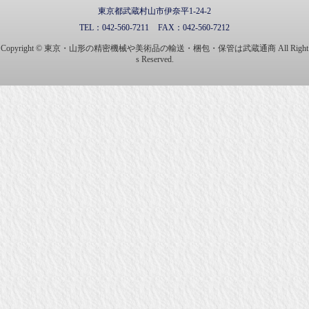
東京都武蔵村山市伊奈平1-24-2
TEL：
042-560-7211
FAX：
042-560-7212
Copyright © 東京・山形の精密機械や美術品の輸送・梱包・保管は武蔵通商 All Right
s Reserved.