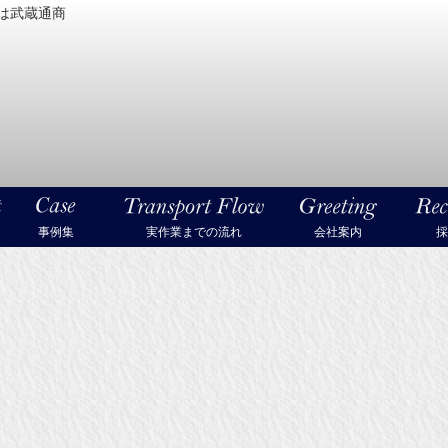
は武蔵通商
密機械・美術品・高級楽器の梱包・輸送なら武蔵通商
事例集
実作業までの流れ
会社案内
採