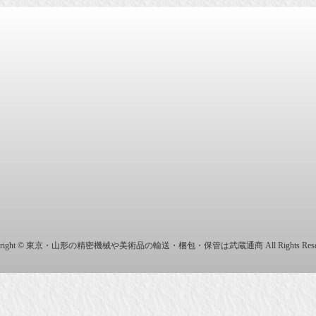
商株式会社
yright © 東京・山形の精密機械や美術品の輸送・梱包・保管は武蔵通商 All Rights Reser