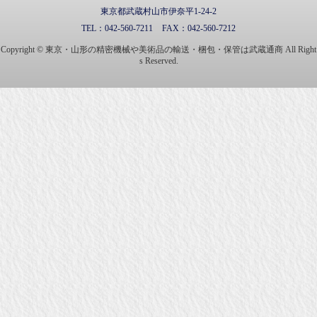
東京都武蔵村山市伊奈平1-24-2
TEL：
042-560-7211
FAX：
042-560-7212
Copyright © 東京・山形の精密機械や美術品の輸送・梱包・保管は武蔵通商 All Right
s Reserved.