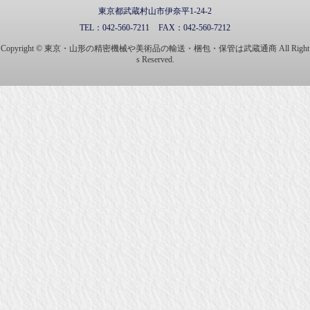
東京都武蔵村山市伊奈平1-24-2
TEL：
042-560-7211
FAX：
042-560-7212
Copyright © 東京・山形の精密機械や美術品の輸送・梱包・保管は武蔵通商 All Right
s Reserved.