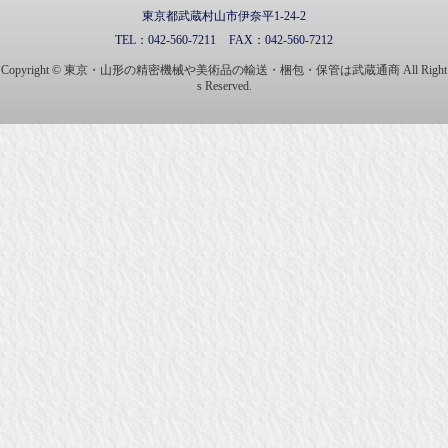
東京都武蔵村山市伊奈平1-24-2
TEL：
042-560-7211
FAX：
042-560-7212
Copyright © 東京・山形の精密機械や美術品の輸送・梱包・保管は武蔵通商 All Right
s Reserved.