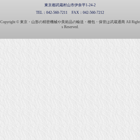
東京都武蔵村山市伊奈平1-24-2
TEL：
042-560-7211
FAX：
042-560-7212
Copyright © 東京・山形の精密機械や美術品の輸送・梱包・保管は武蔵通商 All Right
s Reserved.