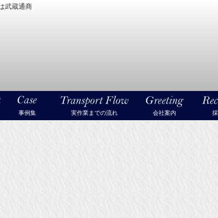
は武蔵通商
密機械・美術品・高級楽器の梱包・輸送なら武蔵通商
事例集
実作業までの流れ
会社案内
採