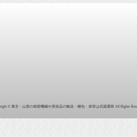
商株式会社
yright © 東京・山形の精密機械や美術品の輸送・梱包・保管は武蔵通商 All Rights Reser