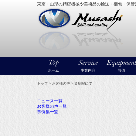
東京・山形の精密機械や美術品の輸送・梱包・保管
大型精
ホーム
事業内容
設備
トップ
>
お客様の声
>
某病院にて
ニュース一覧
お客様の声一覧
事例集一覧