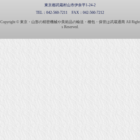
東京都武蔵村山市伊奈平1-24-2
TEL：
042-560-7211
FAX：
042-560-7212
Copyright © 東京・山形の精密機械や美術品の輸送・梱包・保管は武蔵通商 All Right
s Reserved.