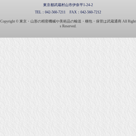
東京都武蔵村山市伊奈平1-24-2
TEL：
042-560-7211
FAX：
042-560-7212
Copyright © 東京・山形の精密機械や美術品の輸送・梱包・保管は武蔵通商 All Right
s Reserved.