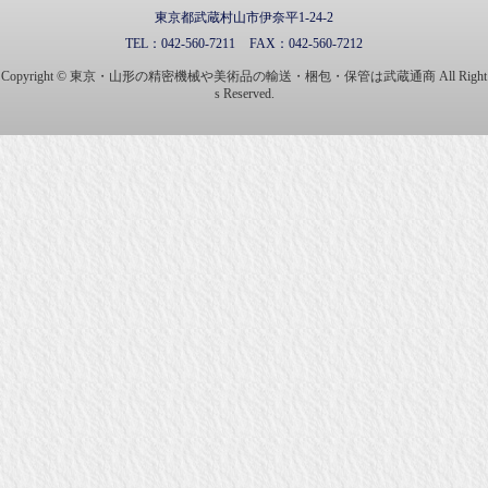
東京都武蔵村山市伊奈平1-24-2
TEL：
042-560-7211
FAX：
042-560-7212
Copyright © 東京・山形の精密機械や美術品の輸送・梱包・保管は武蔵通商 All Right
s Reserved.