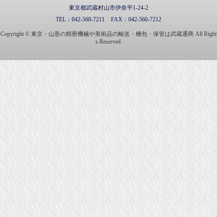
東京都武蔵村山市伊奈平1-24-2
TEL：
042-560-7211
FAX：
042-560-7212
Copyright © 東京・山形の精密機械や美術品の輸送・梱包・保管は武蔵通商 All Right
s Reserved.