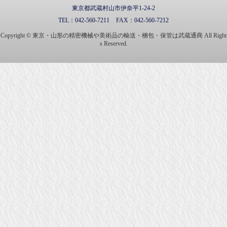
東京都武蔵村山市伊奈平1-24-2
TEL：
042-560-7211
FAX：
042-560-7212
Copyright © 東京・山形の精密機械や美術品の輸送・梱包・保管は武蔵通商 All Right
s Reserved.