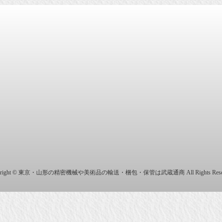
商株式会社
yright © 東京・山形の精密機械や美術品の輸送・梱包・保管は武蔵通商 All Rights Reser