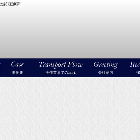
は武蔵通商
密機械・美術品・高級楽器の梱包・輸送なら武蔵通商
事例集
実作業までの流れ
会社案内
採