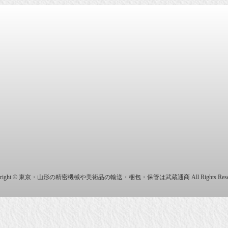
商株式会社
yright © 東京・山形の精密機械や美術品の輸送・梱包・保管は武蔵通商 All Rights Reser