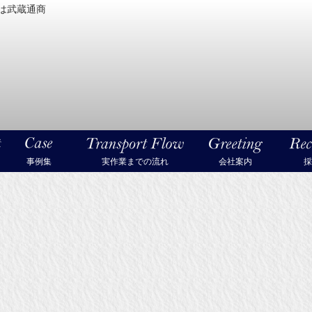
は武蔵通商
密機械・美術品・高級楽器の梱包・輸送なら武蔵通商
事例集
実作業までの流れ
会社案内
採