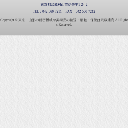
東京都武蔵村山市伊奈平1-24-2
TEL：
042-560-7211
FAX：
042-560-7212
Copyright © 東京・山形の精密機械や美術品の輸送・梱包・保管は武蔵通商 All Right
s Reserved.