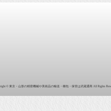
商株式会社
yright © 東京・山形の精密機械や美術品の輸送・梱包・保管は武蔵通商 All Rights Reser