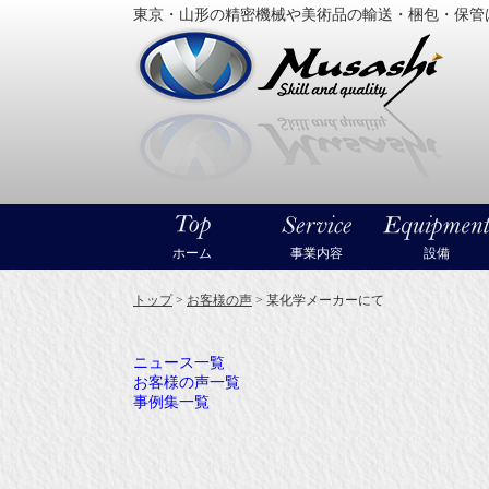
東京・山形の精密機械や美術品の輸送・梱包・保管
大型精
ホーム
事業内容
設備
トップ
>
お客様の声
>
某化学メーカーにて
ニュース一覧
お客様の声一覧
事例集一覧