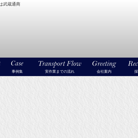
は武蔵通商
密機械・美術品・高級楽器の梱包・輸送なら武蔵通商
事例集
実作業までの流れ
会社案内
採