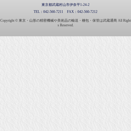
東京都武蔵村山市伊奈平1-24-2
TEL：
042-560-7211
FAX：
042-560-7212
Copyright © 東京・山形の精密機械や美術品の輸送・梱包・保管は武蔵通商 All Right
s Reserved.