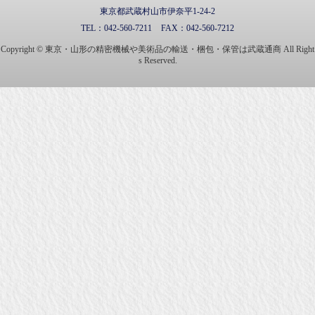
東京都武蔵村山市伊奈平1-24-2
TEL：
042-560-7211
FAX：
042-560-7212
Copyright © 東京・山形の精密機械や美術品の輸送・梱包・保管は武蔵通商 All Right
s Reserved.