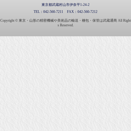
東京都武蔵村山市伊奈平1-24-2
TEL：
042-560-7211
FAX：
042-560-7212
Copyright © 東京・山形の精密機械や美術品の輸送・梱包・保管は武蔵通商 All Right
s Reserved.