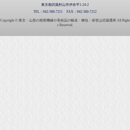
東京都武蔵村山市伊奈平1-24-2
TEL：
042-560-7211
FAX：
042-560-7212
Copyright © 東京・山形の精密機械や美術品の輸送・梱包・保管は武蔵通商 All Right
s Reserved.