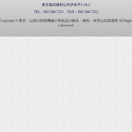
東京都武蔵村山市伊奈平1-24-2
TEL：
042-560-7211
FAX：
042-560-7212
Copyright © 東京・山形の精密機械や美術品の輸送・梱包・保管は武蔵通商 All Right
s Reserved.