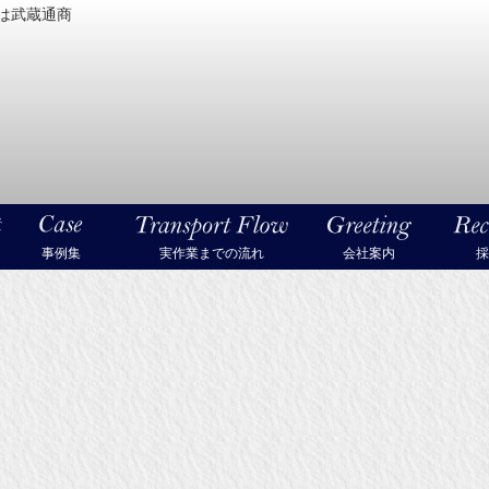
は武蔵通商
密機械・美術品・高級楽器の梱包・輸送なら武蔵通商
事例集
実作業までの流れ
会社案内
採