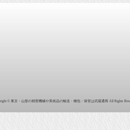
商株式会社
yright © 東京・山形の精密機械や美術品の輸送・梱包・保管は武蔵通商 All Rights Reser