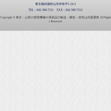
東京都武蔵村山市伊奈平1-24-2
TEL：
042-560-7211
FAX：
042-560-7212
Copyright © 東京・山形の精密機械や美術品の輸送・梱包・保管は武蔵通商 All Right
s Reserved.