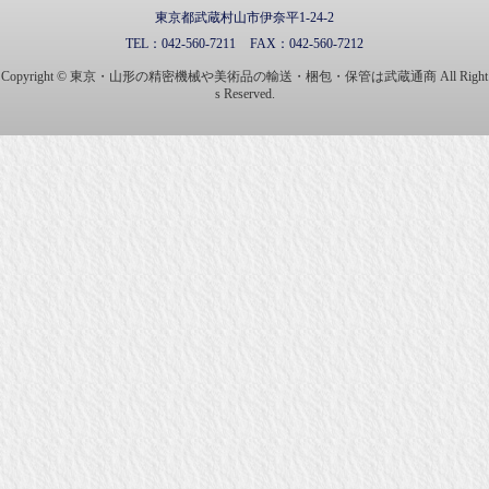
東京都武蔵村山市伊奈平1-24-2
TEL：
042-560-7211
FAX：
042-560-7212
Copyright © 東京・山形の精密機械や美術品の輸送・梱包・保管は武蔵通商 All Right
s Reserved.