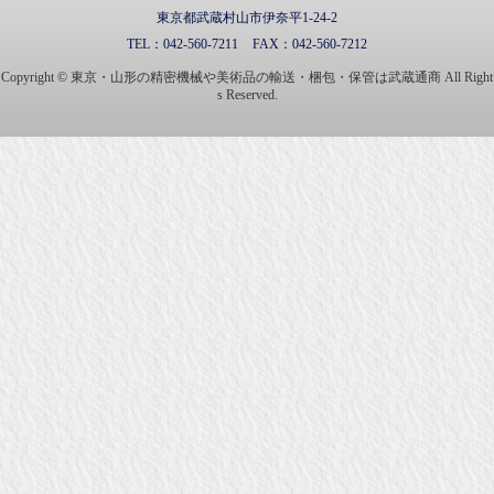
東京都武蔵村山市伊奈平1-24-2
TEL：
042-560-7211
FAX：
042-560-7212
Copyright © 東京・山形の精密機械や美術品の輸送・梱包・保管は武蔵通商 All Right
s Reserved.