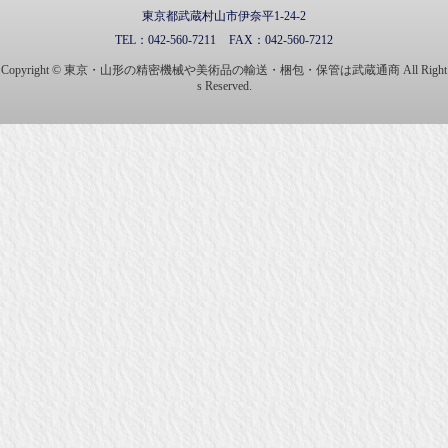
東京都武蔵村山市伊奈平1-24-2
TEL：
042-560-7211
FAX：
042-560-7212
Copyright © 東京・山形の精密機械や美術品の輸送・梱包・保管は武蔵通商 All Right
s Reserved.