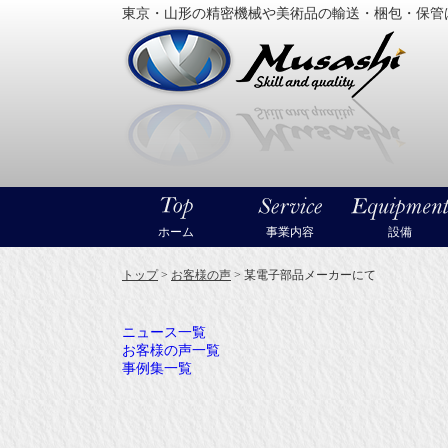
東京・山形の精密機械や美術品の輸送・梱包・保管
大型精
ホーム
事業内容
設備
トップ
>
お客様の声
>
某電子部品メーカーにて
ニュース一覧
お客様の声一覧
事例集一覧