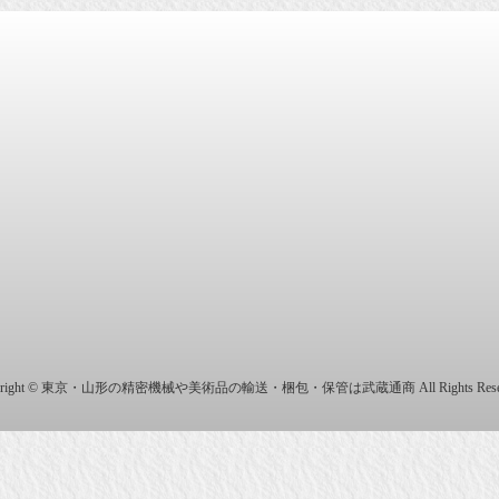
商株式会社
yright © 東京・山形の精密機械や美術品の輸送・梱包・保管は武蔵通商 All Rights Reser