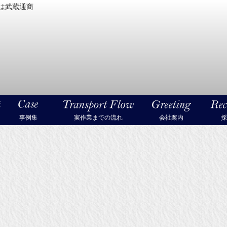
は武蔵通商
密機械・美術品・高級楽器の梱包・輸送なら武蔵通商
事例集
実作業までの流れ
会社案内
採