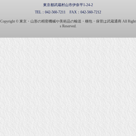
東京都武蔵村山市伊奈平1-24-2
TEL：
042-560-7211
FAX：
042-560-7212
Copyright © 東京・山形の精密機械や美術品の輸送・梱包・保管は武蔵通商 All Right
s Reserved.