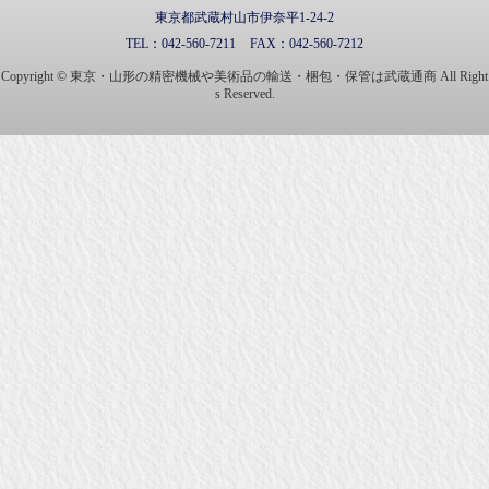
東京都武蔵村山市伊奈平1-24-2
TEL：
042-560-7211
FAX：
042-560-7212
Copyright © 東京・山形の精密機械や美術品の輸送・梱包・保管は武蔵通商 All Right
s Reserved.