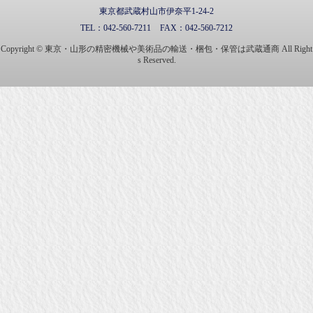
東京都武蔵村山市伊奈平1-24-2
TEL：
042-560-7211
FAX：
042-560-7212
Copyright © 東京・山形の精密機械や美術品の輸送・梱包・保管は武蔵通商 All Right
s Reserved.