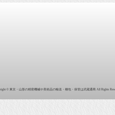
商株式会社
yright © 東京・山形の精密機械や美術品の輸送・梱包・保管は武蔵通商 All Rights Reser