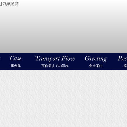
は武蔵通商
密機械・美術品・高級楽器の梱包・輸送なら武蔵通商
事例集
実作業までの流れ
会社案内
採