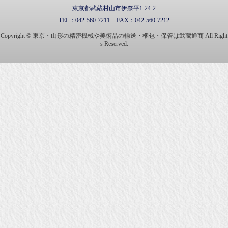
東京都武蔵村山市伊奈平1-24-2
TEL：
042-560-7211
FAX：
042-560-7212
Copyright © 東京・山形の精密機械や美術品の輸送・梱包・保管は武蔵通商 All Right
s Reserved.