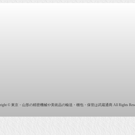
商株式会社
yright © 東京・山形の精密機械や美術品の輸送・梱包・保管は武蔵通商 All Rights Reser