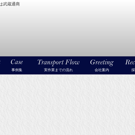
は武蔵通商
密機械・美術品・高級楽器の梱包・輸送なら武蔵通商
事例集
実作業までの流れ
会社案内
採