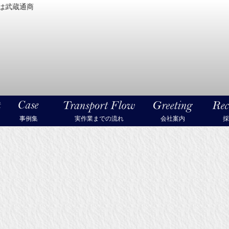
は武蔵通商
密機械・美術品・高級楽器の梱包・輸送なら武蔵通商
事例集
実作業までの流れ
会社案内
採