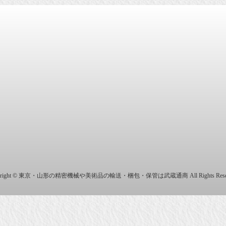
商株式会社
yright © 東京・山形の精密機械や美術品の輸送・梱包・保管は武蔵通商 All Rights Reser