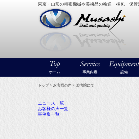
東京・山形の精密機械や美術品の輸送・梱包・保管
大型精
ホーム
事業内容
設備
トップ
>
お客様の声
>
某病院にて
ニュース一覧
お客様の声一覧
事例集一覧