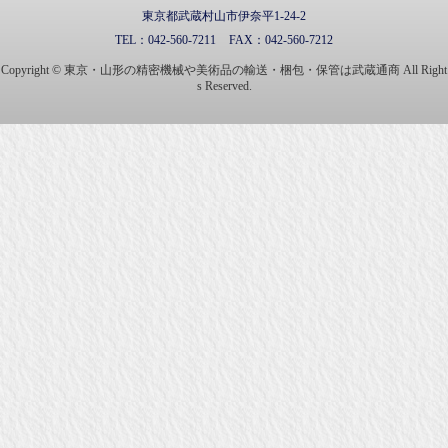
東京都武蔵村山市伊奈平1-24-2
TEL：
042-560-7211
FAX：
042-560-7212
Copyright © 東京・山形の精密機械や美術品の輸送・梱包・保管は武蔵通商 All Right
s Reserved.