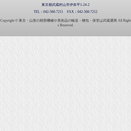
東京都武蔵村山市伊奈平1-24-2
TEL：
042-560-7211
FAX：
042-560-7212
Copyright © 東京・山形の精密機械や美術品の輸送・梱包・保管は武蔵通商 All Right
s Reserved.