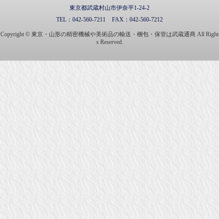
東京都武蔵村山市伊奈平1-24-2
TEL：
042-560-7211
FAX：
042-560-7212
Copyright © 東京・山形の精密機械や美術品の輸送・梱包・保管は武蔵通商 All Right
s Reserved.