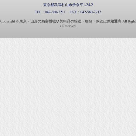
東京都武蔵村山市伊奈平1-24-2
TEL：
042-560-7211
FAX：
042-560-7212
Copyright © 東京・山形の精密機械や美術品の輸送・梱包・保管は武蔵通商 All Right
s Reserved.