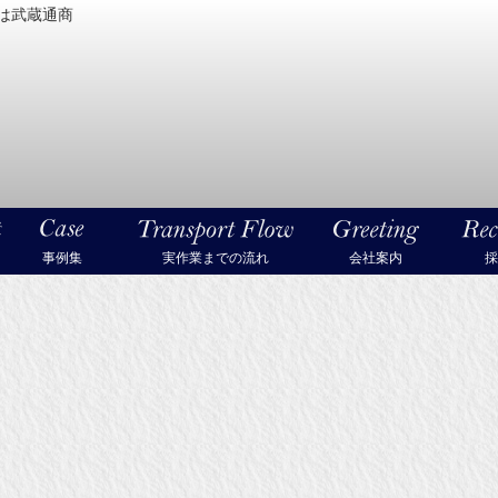
は武蔵通商
密機械・美術品・高級楽器の梱包・輸送なら武蔵通商
事例集
実作業までの流れ
会社案内
採