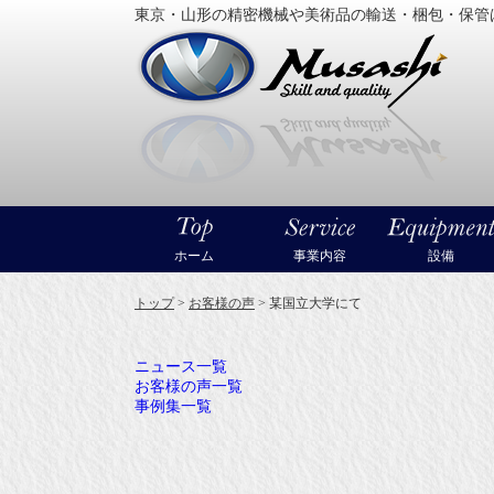
東京・山形の精密機械や美術品の輸送・梱包・保管
大型精
ホーム
事業内容
設備
トップ
>
お客様の声
>
某国立大学にて
ニュース一覧
お客様の声一覧
事例集一覧