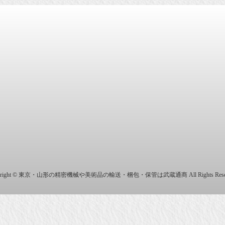
商株式会社
yright © 東京・山形の精密機械や美術品の輸送・梱包・保管は武蔵通商 All Rights Reser