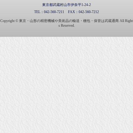
東京都武蔵村山市伊奈平1-24-2
TEL：
042-560-7211
FAX：
042-560-7212
Copyright © 東京・山形の精密機械や美術品の輸送・梱包・保管は武蔵通商 All Right
s Reserved.