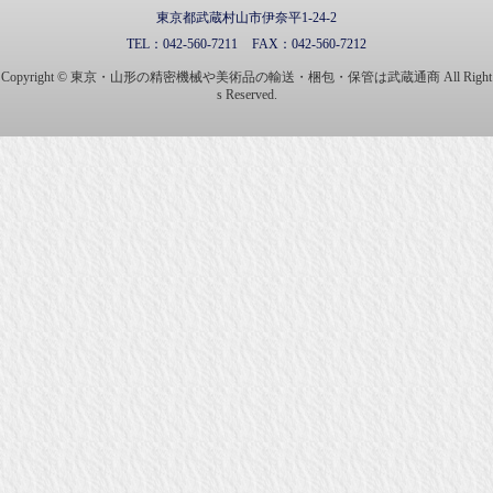
東京都武蔵村山市伊奈平1-24-2
TEL：
042-560-7211
FAX：
042-560-7212
Copyright © 東京・山形の精密機械や美術品の輸送・梱包・保管は武蔵通商 All Right
s Reserved.