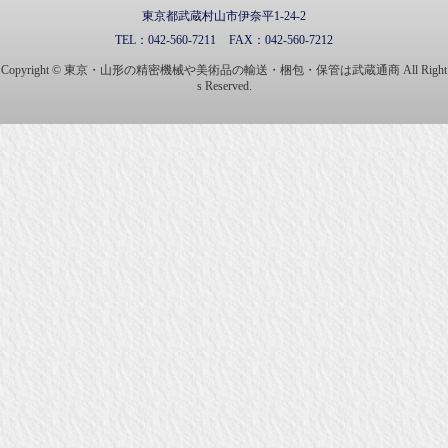
東京都武蔵村山市伊奈平1-24-2
TEL：
042-560-7211
FAX：
042-560-7212
Copyright © 東京・山形の精密機械や美術品の輸送・梱包・保管は武蔵通商 All Right
s Reserved.