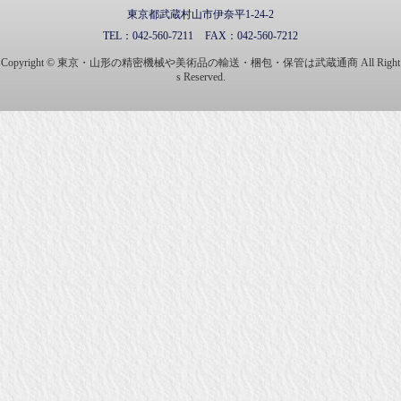
東京都武蔵村山市伊奈平1-24-2
TEL：
042-560-7211
FAX：
042-560-7212
Copyright © 東京・山形の精密機械や美術品の輸送・梱包・保管は武蔵通商 All Right
s Reserved.