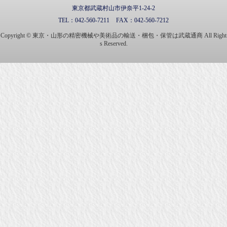
東京都武蔵村山市伊奈平1-24-2
TEL：
042-560-7211
FAX：
042-560-7212
Copyright © 東京・山形の精密機械や美術品の輸送・梱包・保管は武蔵通商 All Right
s Reserved.