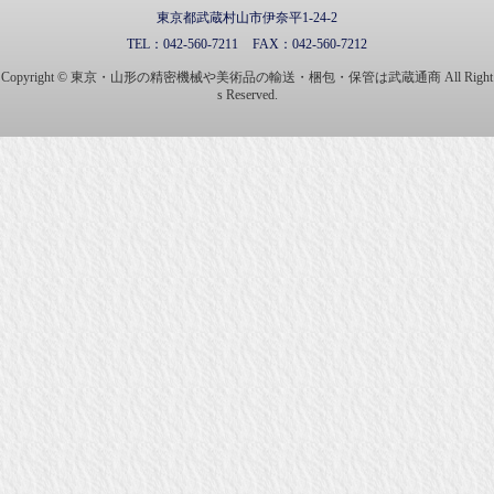
東京都武蔵村山市伊奈平1-24-2
TEL：
042-560-7211
FAX：
042-560-7212
Copyright © 東京・山形の精密機械や美術品の輸送・梱包・保管は武蔵通商 All Right
s Reserved.