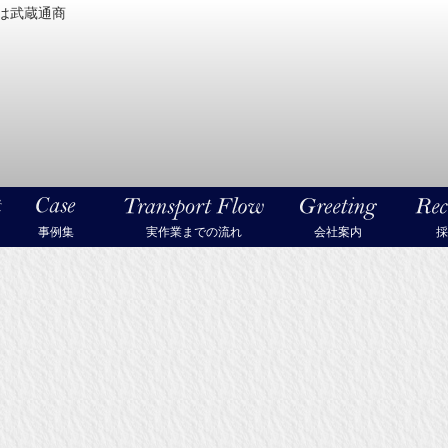
は武蔵通商
密機械・美術品・高級楽器の梱包・輸送なら武蔵通商
事例集
実作業までの流れ
会社案内
採