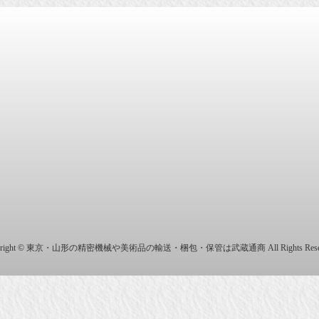
商株式会社
yright © 東京・山形の精密機械や美術品の輸送・梱包・保管は武蔵通商 All Rights Reser