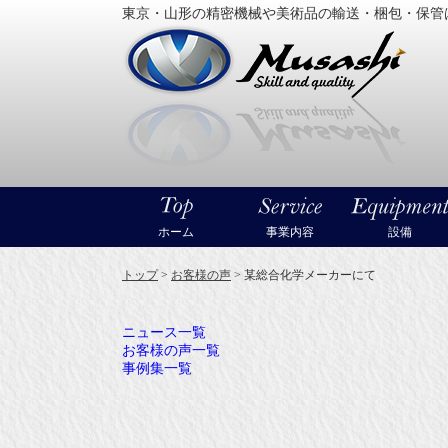
東京・山形の精密機械や美術品の輸送・梱包・保管
大型精
ホーム
事業内容
設備
トップ
>
お客様の声
>
某総合化学メーカーにて
ニュース一覧
お客様の声一覧
事例集一覧